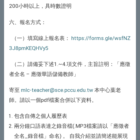
200
小時以上，具時數證明
六、報名方式：
（一）填寫線上報名表：
https://forms.gle/wsfNZ
3J8pmKEQHVy5
（二）請備妥下述
1.~4.
項文件，主旨註明：「應徵
者全名
–
應徵華語儲備教師」
寄至
mlc-teacher@sce.pccu.edu.tw
本中心葉老
師。請以一個
pdf
檔案合併以下資料。
包含自傳之個人履歷表
兩分鐘口語表達之錄音檔
(.MP3
檔案請以「應徵者
全名
_
錄音檔」命名
)
。 自我介紹並請簡述能展現