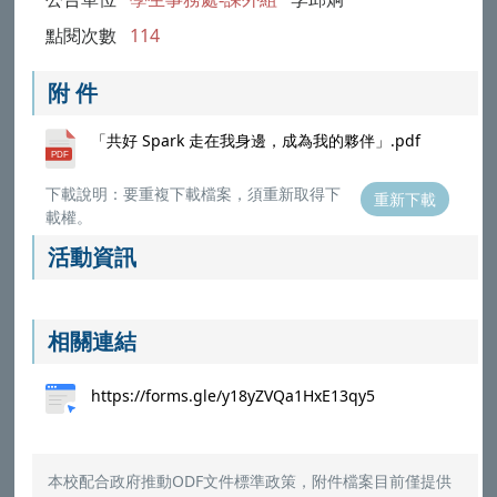
公告單位
學生事務處-課外組
李邱炯
點閱次數
114
附 件
「共好 Spark 走在我身邊，成為我的夥伴」.pdf
下載說明：要重複下載檔案，須重新取得下
重新下載
載權。
活動資訊
相關連結
https://forms.gle/y18yZVQa1HxE13qy5
本校配合政府推動ODF文件標準政策，附件檔案目前僅提供