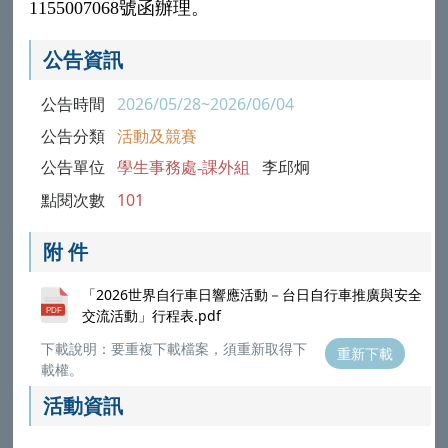
1155007068號函辦理。
公告資訊
公告時間
2026/05/28~2026/06/04
公告分類
活動及競賽
公告單位
學生事務處-課外組
李邱炯
點閱次數
101
附 件
「2026世界自行車日響應活動－台日自行車推廣與安全
交流活動」行程表.pdf
下載說明：要重複下載檔案，須重新取得下
重新下載
載權。
活動資訊