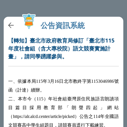
公告資訊系統
【轉知】臺北市政府教育局修訂「臺北市115
年度社會組（含大專校院）語文競賽實施計
畫」，請同學踴躍參與。
一、依據本局115年3月16日北市教終字第1153046986號
函（計達）續辦。
二、本市今（115）年社會組臺灣原住民族語言朗讀項
目篇目採用教育部「朗聲四起」網站
（https://alr.alcd.center/article/picked）公告之114年全國語
文競賽高中學生組題目，請競賽員逕行下載練習。