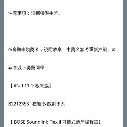
注意事項：請攜帶學生證。
※逾期未領獎者，視同放棄，中獎名額將重新抽籤。※
恭喜以下得獎同學：
【 iPad 11 平板電腦】
B2212353
崔雅葶
戲劇學系
【 BOSE Soundlink Flex Ⅱ 可攜式藍牙揚聲器】