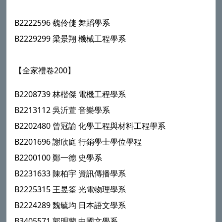
B2222596
魏伶倢
舞蹈學系
B2229299
梁景翔
機械工程學系
【全家禮卷200】
B2208739
林楷傑
電機工程學系
B2213112
吳沂萱
音樂學系
B2202480
曾冠諭
化學工程與材料工程學系
B2201696
謝欣庭
行銷學士學位學程
B2200100
鄭一德
史學系
B2231633
陳柏宇
資訊傳播學系
B2225315
王昱筌
光電物理學系
B2224289
魏毓均
日本語文學系
B3405571
郭明蘭
中國文學系