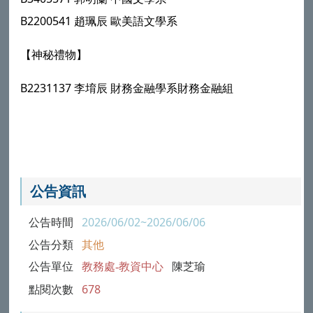
B2200541
趙珮辰
歐美語文學系
【神秘禮物】
B2231137
李堉辰
財務金融學系財務金融組
公告資訊
公告時間
2026/06/02~2026/06/06
公告分類
其他
公告單位
教務處-教資中心
陳芝瑜
點閱次數
678