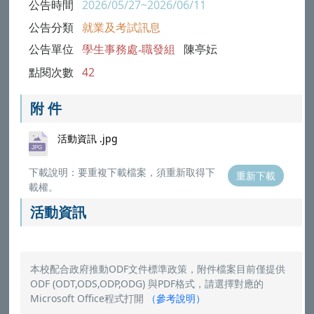
公告時間
2026/05/27~2026/06/11
公告分類
就業及考試訊息
公告單位
學生事務處-職發組
陳亭妘
點閱次數
42
附 件
活動資訊 .jpg
下載說明：要重複下載檔案，須重新取得下
重新下載
載權。
活動資訊
本校配合政府推動ODF文件標準政策，附件檔案目前僅提供
ODF (ODT,ODS,ODP,ODG) 與PDF格式，請選擇對應的
Microsoft Office程式打開
（
參考說明
）