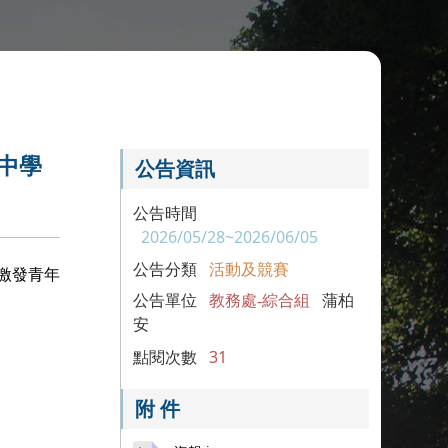
中學
公告資訊
公告時間
2026/05/28~2026/06/05
公告分類
活動及競賽
激發青年
公告單位
教務處-綜合組
蒲柏
安
點閱次數
31
附 件