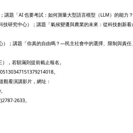
；講題「AI 也要考試：如何測量大型語言模型（LLM）的能力
科技研究中心）；講題「氣候變遷與農業的未來：從科技創新看
心）；講題「你真的自由嗎？—民主社會中的選擇、限制與責任
期三），若額滿則提前截止報名。
05130347151379214018。
頻道觀看演講影片，網址：
tw。
87-2633。