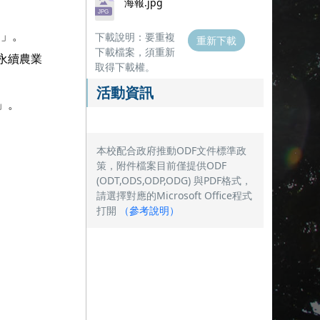
海報.jpg
？」。
下載說明：要重複
重新下載
下載檔案，須重新
永續農業
取得下載權。
活動資訊
」。
本校配合政府推動ODF文件標準政
策，附件檔案目前僅提供ODF
(ODT,ODS,ODP,ODG) 與PDF格式，
請選擇對應的Microsoft Office程式
打開
（
參考說明
）