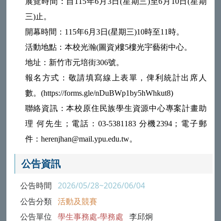
展覽時間：自115年6月3日(星期三)至6月10日(星期
三)止。
開幕時間：115年6月3日(星期三)10時至11時。
活動地點：本校光瀚(圖資)樓5樓光宇藝術中心。
地址：新竹市元培街306號。
報名方式：敬請填寫線上表單，俾利統計出席人
數。(https://forms.gle/nDuBWp1by5hWhkut8)
聯絡資訊：本校原住民族學生資源中心專案計畫助
理 何先生；電話：03-5381183 分機2394；電子郵
件：herenjhan@mail.ypu.edu.tw。
公告資訊
公告時間
2026/05/28~2026/06/04
公告分類
活動及競賽
公告單位
學生事務處-學務處
李邱炯