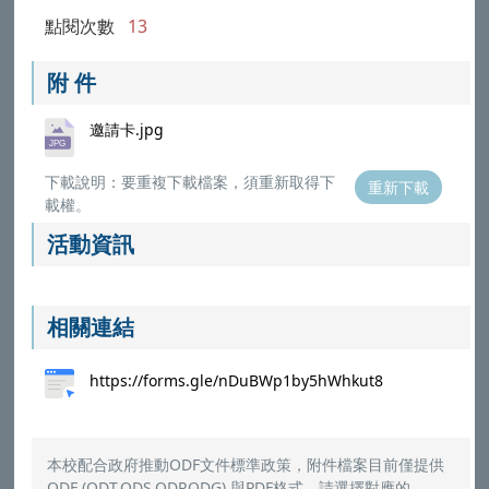
點閱次數
13
附 件
邀請卡.jpg
下載說明：要重複下載檔案，須重新取得下
重新下載
載權。
活動資訊
相關連結
https://forms.gle/nDuBWp1by5hWhkut8
本校配合政府推動ODF文件標準政策，附件檔案目前僅提供
ODF (ODT,ODS,ODP,ODG) 與PDF格式，請選擇對應的