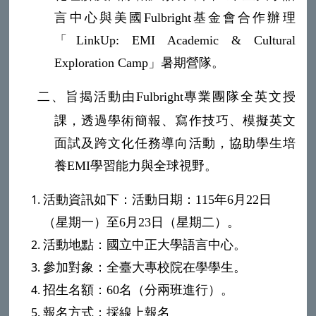
言中心與美國
Fulbright
基金會合作辦理
「
LinkUp: EMI Academic & Cultural
Exploration Camp
」暑期營隊。
二、
旨揭活動由
Fulbright
專業團隊全英文授
課，透過學術簡報、寫作技巧、模擬英文
面試及跨文化任務導向活動，協助學生培
養
EMI
學習能力與全球視野。
活動資訊如下：活動日期：
115
年
6
月
22
日
（星期一）至
6
月
23
日（星期二）。
活動地點：
國立中正大學
語言中心。
參加對象：全臺大專校院在學學生。
招生名額：
60
名（分兩班進行）。
報名方式：採線上報名