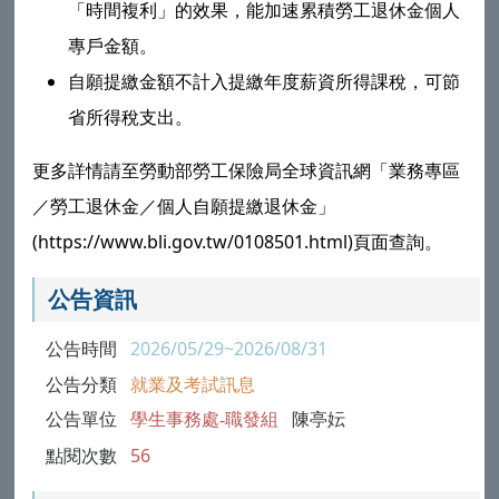
「時間複利」的效果，能加速累積勞工退休金個人
專戶金額。
自願提繳金額不計入提繳年度薪資所得課稅，可節
省所得稅支出。
更多詳情請至勞動部勞工保險局全球資訊網「業務專區
／勞工退休金／個人自願提繳退休金」
(https://www.bli.gov.tw/0108501.html)頁面查詢。
公告資訊
公告時間
2026/05/29~2026/08/31
公告分類
就業及考試訊息
公告單位
學生事務處-職發組
陳亭妘
點閱次數
56