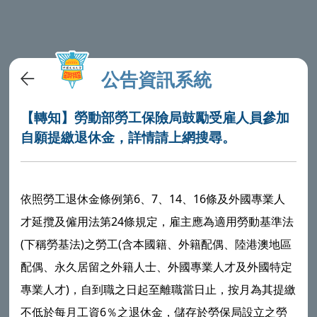
公告資訊系統
【轉知】勞動部勞工保險局鼓勵受雇人員參加
自願提繳退休金，詳情請上網搜尋。
依照勞工退休金條例第6、7、14、16條及外國專業人
才延攬及僱用法第24條規定，雇主應為適用勞動基準法
(下稱勞基法)之勞工(含本國籍、外籍配偶、陸港澳地區
配偶、永久居留之外籍人士、外國專業人才及外國特定
專業人才)，自到職之日起至離職當日止，按月為其提繳
不低於每月工資6％之退休金，儲存於勞保局設立之勞