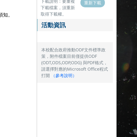
下載說明：要重複
重新下載
下載檔案，須重新
取得下載權。
課須知。
活動資訊
本校配合政府推動ODF文件標準政
策，附件檔案目前僅提供ODF
(ODT,ODS,ODP,ODG) 與PDF格式，
請選擇對應的Microsoft Office程式
打開
（
參考說明
）