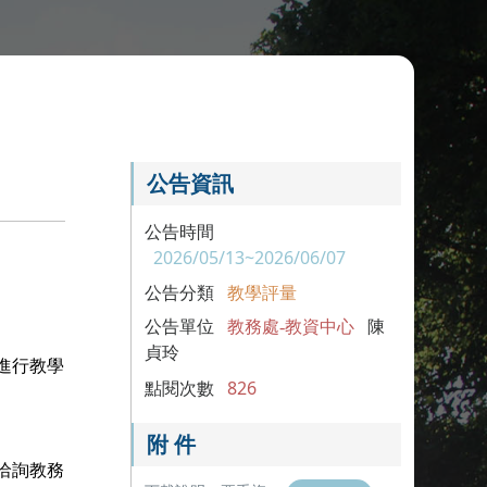
。
公告資訊
公告時間
2026/05/13~2026/06/07
公告分類
教學評量
公告單位
教務處-教資中心
陳
貞玲
進行教學
點閱次數
826
附 件
洽詢教務