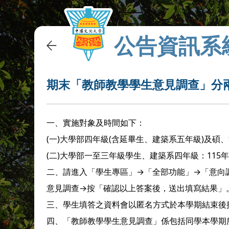
公告資訊系
期末「教師教學學生意見調查」分
一、
實施對象及時間如下：
(一)
大學部四年級(含延畢生、建築系五年級)及碩、博士
(二)
大學部一至三年級學生、建築系四年級：115年5月
二、
請進入「學生專區」→「全部功能」→「意向
意見調查→按「確認以上答案後，送出填寫結果」
三、
學生填答之資料會以匿名方式於本學期結束後
四、
「教師教學學生意見調查」係包括同學本學期