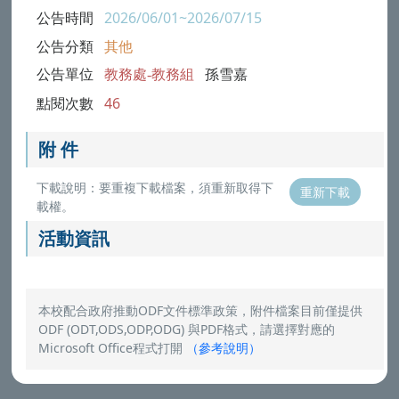
公告時間
2026/06/01~2026/07/15
公告分類
其他
公告單位
教務處-教務組
孫雪嘉
點閱次數
46
附 件
下載說明：要重複下載檔案，須重新取得下
重新下載
載權。
活動資訊
本校配合政府推動ODF文件標準政策，附件檔案目前僅提供
ODF (ODT,ODS,ODP,ODG) 與PDF格式，請選擇對應的
Microsoft Office程式打開
（
參考說明
）