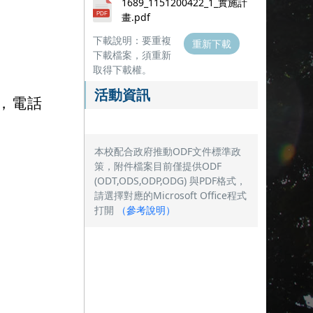
1689_1151200422_1_實施計
畫.pdf
下載說明：要重複
重新下載
下載檔案，須重新
取得下載權。
活動資訊
，電話
本校配合政府推動ODF文件標準政
策，附件檔案目前僅提供ODF
(ODT,ODS,ODP,ODG) 與PDF格式，
請選擇對應的Microsoft Office程式
打開
（
參考說明
）