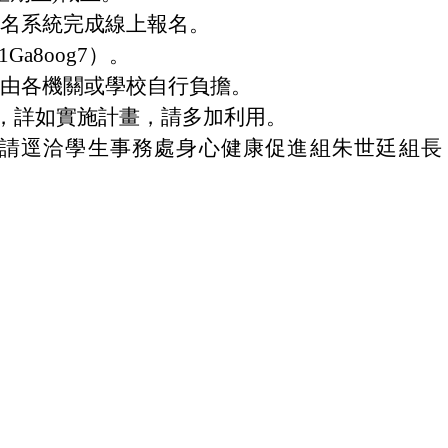
報名系統完成線上報名。
s91Ga8oog7）。
費由各機關或學校自行負擔。
)，詳如實施計畫，請多加利用。
請逕洽學生事務處身心健康促進組朱世廷組長