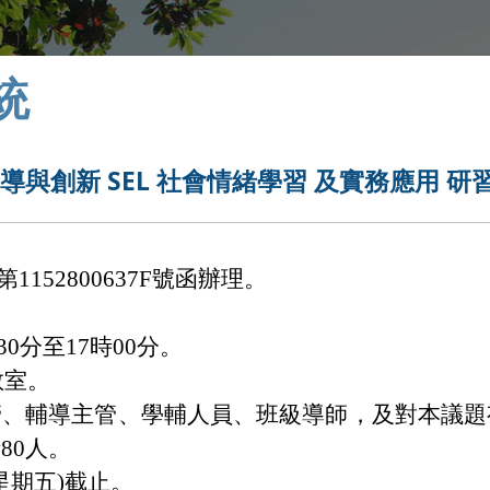
統
導與創新 SEL 社會情緒學習 及實務應用 研
1152800637F號函辦理。
30分至17時00分。
教室。
管、輔導主管、學輔人員、班級導師，及對本議題
80人。
星期五)截止。