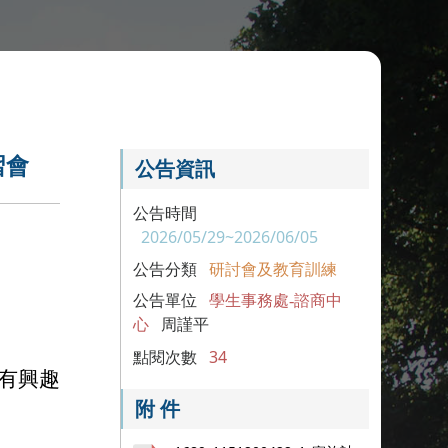
習會
公告資訊
公告時間
2026/05/29~2026/06/05
公告分類
研討會及教育訓練
公告單位
學生事務處-諮商中
心
周謹平
點閱次數
34
有興趣
附 件