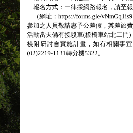
報名方式：一律採網路報名，請至
（網址：https://forms.gle/vNmGq1i
參加之人員敬請惠予公差假，其差旅
活動當天備有接駁車(板橋車站北二門
檢附研討會實施計畫，如有相關事宜
(02)2219-1131轉分機5322。