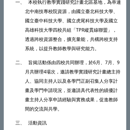
一、
本校執行教學實踐研究計畫北區基地，為串連
北中南技專校院資源，由國立臺北科技大學、
國立臺中科技大學、國立虎尾科技大學及國立
高雄科技大學四校共組「
TPR
縱貫線聯盟」，
透過跨校資源整合，擴充量能，共構跨校支持
系統，以提升教師教學與研究能力。
二、
旨揭活動係由四校共同辦理，於
6
月、
7
月、
9
月共辦理
4
場次，邀請教學實踐研究計畫總主持
人、協同主持人以及各學門正副召集人分享計
畫及學門申請現況，並邀請具代表性的績優計
畫主持人分享申請經驗與實務成果，促進教師
間的交流與共學。
三、
活動資訊