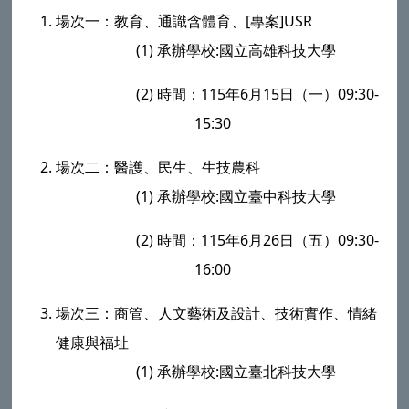
場次一：教育、通識含體育、
[
專案
]USR
(1)
承辦學校
:
國立高雄科技大學
(2)
時間：
115
年
6
月
15
日（一）
09:30-
15:30
場次二：醫護、民生、生技農科
(1)
承辦學校
:
國立臺中科技大學
(2)
時間：
115
年
6
月
26
日（五）
09:30-
16:00
場次三：商管、人文藝術及設計、技術實作、情緒
健康與福址
(1)
承辦學校
:
國立臺北科技大學