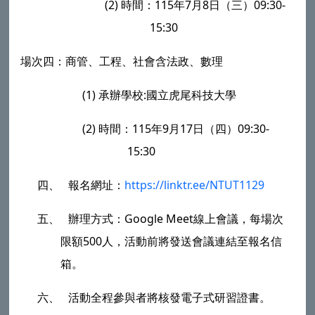
(2)
時間：
115
年
7
月
8
日（三）
09:30-
15:30
場次四：商管、工程、社會含法政、數理
(1)
承辦學校
:
國立虎尾科技大學
(2)
時間：
115
年
9
月
17
日（四）
09:30-
15:30
四、
報名網址：
https://linktr.ee/NTUT1129
五、
辦理方式：
Google Meet
線上會議，每場次
限額
500
人，活動前將發送會議連結至報名信
箱。
六、
活動全程參與者將核發電子式研習證書。