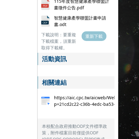
115年度智慧健康產學聯盟計
畫徵件公告.pdf
智慧健康產學聯盟計畫申請
書.odt
下載說明：要重複
重新下載
下載檔案，須重新
取得下載權。
活動資訊
相關連結
https://aic.cpc.tw/aicweb/Web/AboutPla
p=21cd2c22-c36b-4edc-ba53-fd48d2a24
本校配合政府推動ODF文件標準政
策，附件檔案目前僅提供ODF