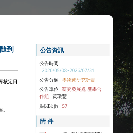
採隨到
公告資訊
。
公告時間
2026/05/08~2026/07/31
公告分類
學術或研究計畫
際核定日
公告單位
研究發展處-產學合
作組
黃瓊慧
點閱次數
57
書。
附 件