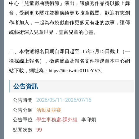
中心「兒童戲曲藝術節」演出，讓優秀作品得以搬上舞
台，受到更多關注並推廣給更多孩童觀眾。歡迎有志創
作者加入，一起為布袋戲創作更多元有趣的故事，讓傳
統藝術深入兒童世界，豐富兒童的心靈。
二、本徵選報名日期自即日起至115年7月15日截止（一
律採線上報名），徵選簡章及報名文件請逕自本中心網
站下載，網址為：https://tttc.tw/ttc01UeYV3。
公告資訊
公告時間
2026/05/11~2026/07/16
公告分類
活動及競賽
公告單位
學生事務處-課外組
李邱炯
點閱次數
99