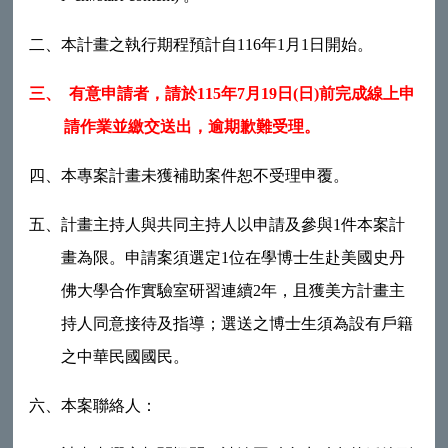
二、
本計畫之執行期程預計自116年1月1日開始。
三、
有意申請者，請於
115
年
7
月
19
日
(
日
)
前完成線上申
請作業並繳交送出，逾期歉難受理。
四、
本專案計畫未獲補助案件恕不受理申覆。
五、
計畫主持人與共同主持人以申請及參與1件本案計
畫為限。申請案須選定1位在學博士生赴美國史丹
佛大學合作實驗室研習連續2年，且獲美方計畫主
持人同意接待及指導；選送之博士生須為設有戶籍
之中華民國國民。
六、
本案聯絡人：