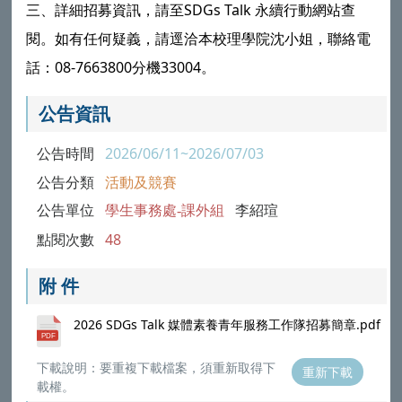
三、詳細招募資訊，請至SDGs Talk 永續行動網站查
閱。如有任何疑義，請逕洽本校理學院沈小姐，聯絡電
話：08-7663800分機33004。
公告資訊
公告時間
2026/06/11~2026/07/03
公告分類
活動及競賽
公告單位
學生事務處-課外組
李紹瑄
點閱次數
48
附 件
2026 SDGs Talk 媒體素養青年服務工作隊招募簡章.pdf
下載說明：要重複下載檔案，須重新取得下
重新下載
載權。