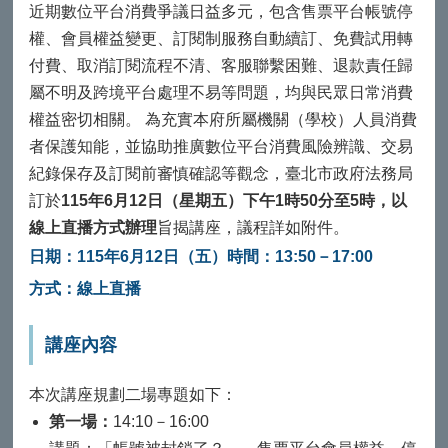
近期數位平台消費爭議日益多元，包含售票平台帳號停
權、會員權益變更、訂閱制服務自動續訂、免費試用轉
付費、取消訂閱流程不清、客服聯繫困難、退款責任歸
屬不明及跨境平台處理不易等問題，均與民眾日常消費
權益密切相關。 為充實本府所屬機關（學校）人員消費
者保護知能，並協助推廣數位平台消費風險辨識、交易
紀錄保存及訂閱前審慎確認等觀念，臺北市政府法務局
訂於
115年6月12日（星期五）下午1時50分至5時，以
線上直播方式辦理
旨揭講座，議程詳如附件。
日期：115年6月12日（五）
時間：13:50－17:00
方式：線上直播
講座內容
本次講座規劃二場專題如下：
第一場：
14:10－16:00