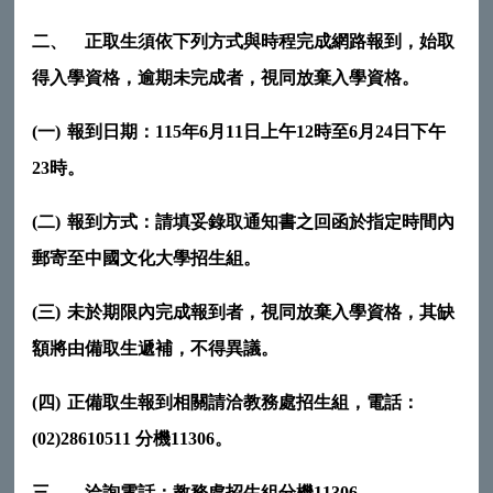
二、
正取生須依下列方式與時程完成網路報到，始取
得入學資格，逾期未完成者，視同放棄入學資格。
(一)
報到日期：
115
年
6
月
11
日上午
12
時至
6
月
24
日下午
23
時。
(二)
報到方式：請填妥錄取通知書之回函於指定時間內
郵寄至中國文化大學招生組。
(三)
未於期限內完成報到者，視同放棄入學資格，其缺
額將由備取生遞補，不得異議。
(四)
正備取生報到相關請洽教務處招生組，電話：
(02)28610511
分機
11306
。
三、
洽詢電話：教務處招生組分機
11306
。