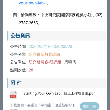
your-own-lab-1
。
四、
洽詢專線：
中央研究院
國際事務處吳小姐，(02)
2787-2665。
公告資訊
公告時間
2026/06/11~2026/08/28
公告分類
研討會及教育訓練
公告單位
研究發展處-研評組
周曉筠
點閱次數
28
附 件
「Starting Your Own Lab」線上工作坊資訊.pdf
下載說明：要重複下載檔案，須重新取得下
重新下載