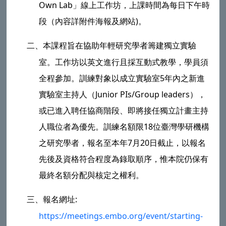
Own Lab」線上工作坊，上課時間為每日下午時
段（內容詳附件海報及網站)。
二、
本課程旨在協助年輕研究學者籌建獨立實驗
室。工作坊以英文進行且採互動式教學，學員須
全程參加。訓練對象以成立實驗室5年內之新進
實驗室主持人（Junior PIs/Group leaders），
或已進入聘任協商階段、即將接任獨立計畫主持
人職位者為優先。訓練名額限18位臺灣學研機構
之研究學者，報名至本年7月20日截止，以報名
先後及資格符合程度為錄取順序，惟本院仍保有
最終名額分配與核定之權利。
三、
報名網址:
https://meetings.embo.org/event/starting-