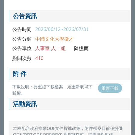
公告資訊
公告時間
2026/06/12~2026/07/31
公告分類
中國文化大學徵才
公告單位
人事室-人二組
陳嬿而
點閱次數
410
附 件
下載說明：要重複下載檔案，須重新取得下
重新下載
載權。
活動資訊
本校配合政府推動ODF文件標準政策，附件檔案目前僅提供
ODF (ODT,ODS,ODP,ODG) 與PDF格式，請選擇對應的