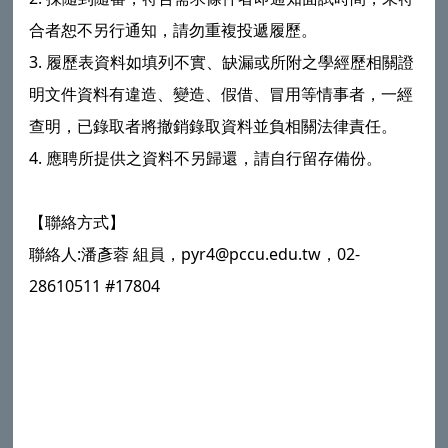
合者恕不另行通知，請勿重複投遞履歷。
3. 履歷表資料如填列不實、缺漏或所附之學經歷相關證
明文件資料有違造、變造、假借、冒用等情事者，一經
查明，已錄取者將撤銷錄取資料並負相關法律責任。
4. 應聘所提供之資料不另歸還，請自行留存備份。
【聯絡方式】
聯絡人:潘彥蓉 組員，pyr4@pccu.edu.tw，02-
28610511 #17804