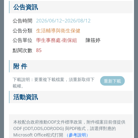
公告資訊
公告時間
2026/06/12~2026/08/12
公告分類
生活輔導與衛生保健
公告單位
學生事務處-衛保組
陳筱婷
點閱次數
85
附 件
下載說明：要重複下載檔案，須重新取得下
重新下載
載權。
活動資訊
本校配合政府推動ODF文件標準政策，附件檔案目前僅提供
ODF (ODT,ODS,ODP,ODG) 與PDF格式，請選擇對應的
Microsoft Office程式打開
（
參考說明
）