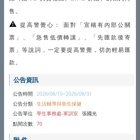
售。
⚠️
提高警覺心： 面對「宣稱有內部公關
票」、「急售低價轉讓」、「先匯款後寄
票」等說詞，一定要提高警覺，切勿輕易匯
款。
公告資訊
公告時間
2026/06/15~2026/08/31
公告分類
生活輔導與衛生保健
公告單位
學生事務處-軍訓室
張國光
點閱次數
70
附 件