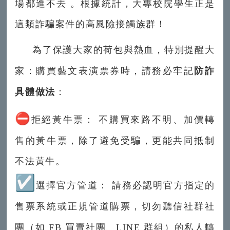
場都進不去 。根據統計，大專校院學生正是
這類詐騙案件的高風險接觸族群！
為了保護大家的荷包與熱血，特別提醒大
家：購買藝文表演票券時，請務必牢記
防詐
具體做法
：
⛔
拒絕黃牛票： 不購買來路不明、加價轉
售的黃牛票，除了避免受騙，更能共同抵制
不法黃牛。
☑
選擇官方管道： 請務必認明官方指定的
售票系統或正規管道購票，切勿聽信社群社
團（如 FB 買賣社團、LINE 群組）的私人轉