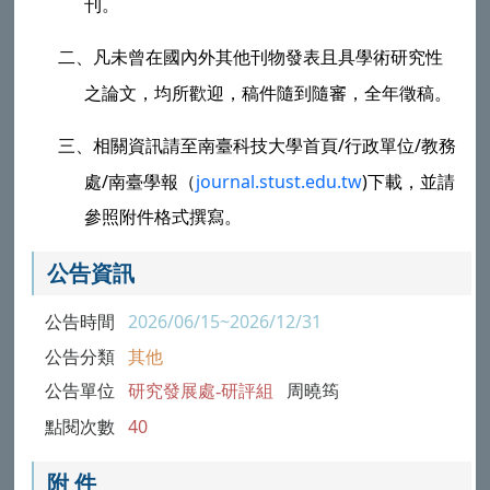
刊。
二、
凡未曾在國內外其他刊物發表且具學術研究性
之論文，均所歡迎，稿件隨到隨審，全年徵稿。
三、
相關資訊請至
南臺科技大學
首頁/行政單位/教務
處/南臺學報（
journal.stust.edu.tw
)下載，並請
參照附件格式撰寫。
公告資訊
公告時間
2026/06/15~2026/12/31
公告分類
其他
公告單位
研究發展處-研評組
周曉筠
點閱次數
40
附 件