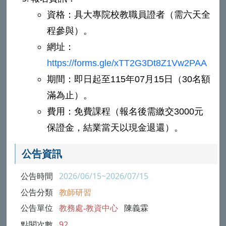
資格：具大專院校教職員證者（需六天全
程參與）。
網址：
https://forms.gle/xTT2G3Dt8Z1Vw2PAA
期間：即日起至115年07月15日（30名額
滿為止）。
費用：免費課程（報名後需繳交3000元
保證金，結業當天以現金退還）。
公告資訊
公告時間
2026/06/15~2026/07/15
公告分類
教師研習
公告單位
教務處-教資中心
陳義霖
點閱次數
92