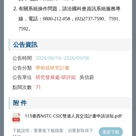
有關系統操作問題，請洽國科會資訊系統服務專
線，電話：0800-212-058，(02)2737-7590、7591、
7592。
公告資訊
公告時間
2026/06/16~2026/09/06
公告分類
學術或研究計畫
公告單位
研究發展處-研評組
吳信蔚
點閱次數
71
附 件
115臺西NSTC-CSIC雙邊人員交流計畫申請須知.pdf
下載說明：要重複下載檔案，須重新取得下
重新下載