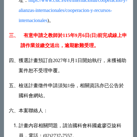
址：
https://www.csic.es/es/internacional/cooperacion-y-
alianzas-internacionales/cooperacion-y-recursos-
internacionales
)
。
三、
有意申請之教師於
115
年
9
月
6
日
(
日
)
前完成線上申
請作業並繳交送出，逾期歉難受理。
四、
獲選計畫預訂自2027年1月1日開始執行，未獲補助
案件恕不受理申覆。
五、
檢送計畫徵件申請須知1份，相關資訊亦已公告於
國科會網站。
六、
本案聯絡人：
計畫內容相關問題，請洽國科會科國處廖亞旋科
員，電話：(02)2737-7557。