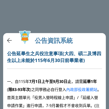
公告資訊系統
公告延畢生之兵役注意事項(大四、碩二及博四
生以上未能於115年6月30日前畢業者)
115
7
1
9
30
1
一、自
年
月
日上午至
月
日止
，請需
延畢
年
(
83-93
)
限
年次
之同學務必自行登入
內政部役政署網站
。
/
首頁主題單元「役男入營時程線上申請」
「延緩入營
7-9
(
申請作業」進行申請，
月暑假才不會收到兵單。
注