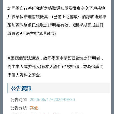
請
同學自行將研究所之錄取通知單及徵集令交至戶籍地
(
兵役單位辦理暫緩徵集。
已備上之備取生的錄取通知單
)(
須加蓋教務處已錄取之證明始有效。
新學期完成註冊
9
)
繳費後
月底主動辦理緩徵
※
因應個資法通過，故同學須申請暫緩徵集之證明者，
(
)
需由本人或委託人
有本人證件
至校申請，亦為保護同
學個人資料之安全。
公告資訊
公告時間
2026/06/17~2026/09/30
公告分類
其他