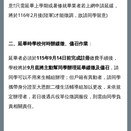
!!
意
只需延畢上學期或暑修就畢業者若上網申請延緩，
116
2
(
)
)
將於
年
月後
陸軍
才能徵調，故請同學留意
二、延畢時學校何時辦緩徵、儘召作業
：
115
9
14
延畢者必須於
年
月
日前完成註冊
繳費手續後，
9
學校將於
月底將主動幫同學辦理延畢緩徵及儘召
，請
同學可以不用來生輔組辦理；但戶籍有異動者，請同學
攜帶身分證至大恩館二樓生活輔導組加以更改，未依規
定辦理者，若日後遇兵役單位徵調服役，則需由同學負
責相關責任。