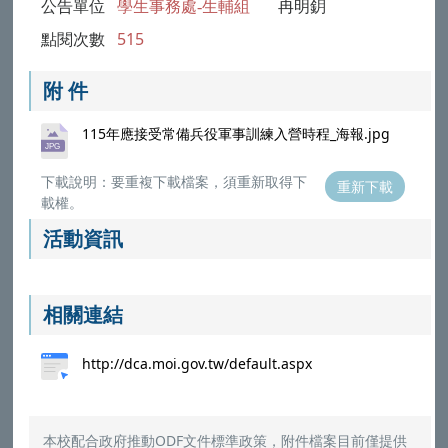
公告單位
學生事務處-生輔組
冉明鈅
點閱次數
515
附 件
115年應接受常備兵役軍事訓練入營時程_海報.jpg
下載說明：要重複下載檔案，須重新取得下
重新下載
載權。
活動資訊
相關連結
http://dca.moi.gov.tw/default.aspx
本校配合政府推動ODF文件標準政策，附件檔案目前僅提供