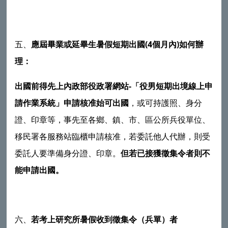
(4
)
五、
應屆畢業或延畢生暑假短期出國
個月內
如何辦
理：
-
出國前得先上內政部役政署網站
「役男短期出境線上申
請作業系統」申請核准始可出國
，或可持護照、身分
證、印章等，事先至各鄉、鎮、市、區公所兵役單位、
移民署各服務站臨櫃申請核准，若委託他人代辦，則受
委託人要準備身分證、印章。
但若已接獲徵集令者則不
能申請出國。
六、
若考上研究所暑假收到徵集令（兵單）者