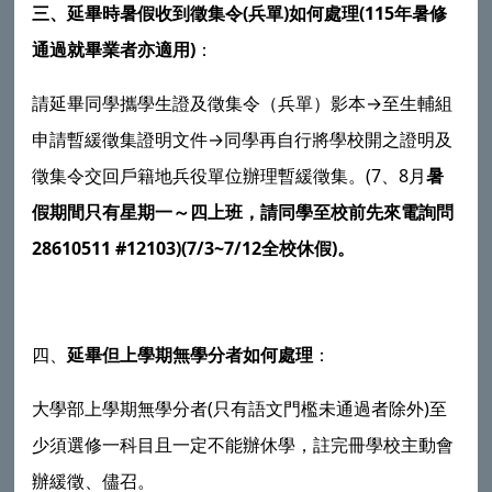
(
)
(115
三、延畢時暑假收到徵集令
兵單
如何處理
年暑修
)
通過就畢業者亦適用
：
→
請延畢同學攜學生證及徵集令（兵單）影本
至生輔組
→
申請暫緩徵集證明文件
同學再自行將學校開之證明及
(7
8
徵集令交回戶籍地兵役單位辦理暫緩徵集。
、
月
暑
假期間只有星期一～四上班，請同學至校前先來電詢問
28610511 #12103)(7/3~7/12
)
全校休假
。
四、
延畢但上學期無學分者如何處理
：
(
)
大學部上學期無學分者
只有語文門檻未通過者除外
至
少須選修一科目且一定不能辦休學，註完冊學校主動會
辦緩徵、儘召。