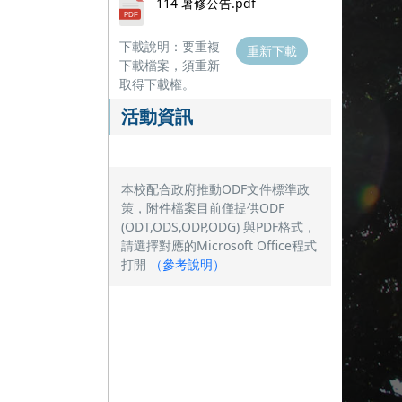
114 暑修公告.pdf
下載說明：要重複
重新下載
下載檔案，須重新
取得下載權。
活動資訊
本校配合政府推動ODF文件標準政
策，附件檔案目前僅提供ODF
(ODT,ODS,ODP,ODG) 與PDF格式，
請選擇對應的Microsoft Office程式
打開
（
參考說明
）