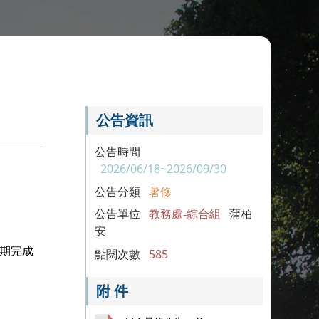
公告資訊
公告時間
2026/06/18~2026/09/30
公告分類
暑修
公告單位
教務處-綜合組
蒲柏
安
如期完成
點閱次數
585
附 件