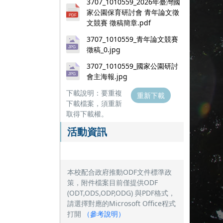
3707_1010559_2026年臺灣國
家公園保育研討會 青年論文徵
文競賽 徵稿簡章.pdf
3707_1010559_青年論文競賽
徵稿_0.jpg
3707_1010559_國家公園研討
會主海報.jpg
下載說明：要重複
重新下載
下載檔案，須重新
取得下載權。
活動資訊
本校配合政府推動ODF文件標準政
策，附件檔案目前僅提供ODF
(ODT,ODS,ODP,ODG) 與PDF格式，
請選擇對應的Microsoft Office程式
打開
（
參考說明
）