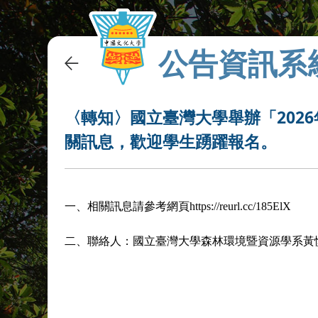
公告資訊系
〈轉知〉國立臺灣大學舉辦「202
關訊息，歡迎學生踴躍報名。
一、
相關訊息請參考網頁https://reurl.cc/185ElX
二、
聯絡人：國立臺灣大學森林環境暨資源學系黃慎雯專任助理