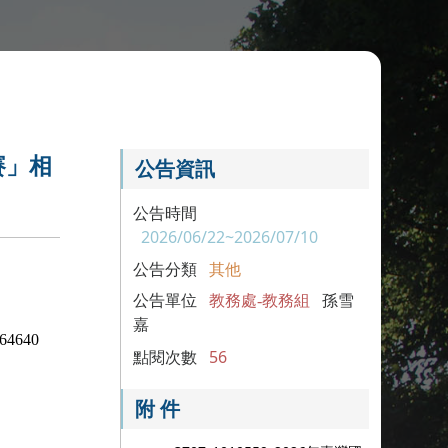
賽」相
公告資訊
公告時間
2026/06/22~2026/07/10
公告分類
其他
公告單位
教務處-教務組
孫雪
嘉
4640
點閱次數
56
附 件