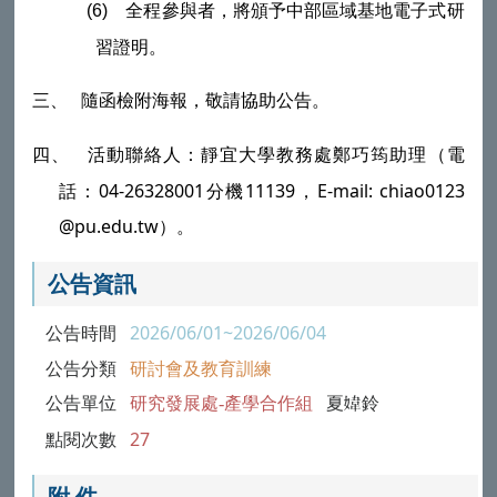
全程參與者，將頒予中部區域基地電子式研
(6)
習證明。
隨函檢附海報，敬請協助公告。
三、
活動聯絡人：靜宜大學教務處鄭巧筠助理（電
四、
話：
04-26328001
分機
11139
，
E-mail: chiao0123
@pu.edu.tw
）。
公告資訊
公告時間
2026/06/01~2026/06/04
公告分類
研討會及教育訓練
公告單位
研究發展處-產學合作組
夏鈴
點閱次數
27
附 件