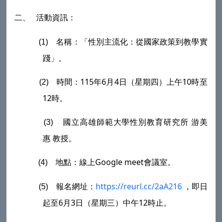
活動資訊：
二、
名稱：「性別主流化：從國家政策到教學實
(1)
踐」。
時間：
115
年
6
月
4
日（星期四）上午
10
時至
(2)
12
時。
國立高雄師範大學性別教育研究所
游美
(3)
惠
教授。
地點：線上
Google meet
會議室。
(4)
報名網址：
https://reurl.cc/2aA216
，即日
(5)
起至
6
月
3
日（星期三）中午
12
時止。