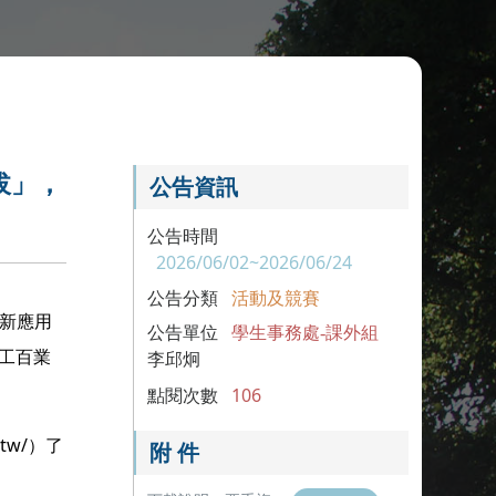
選拔」，
公告資訊
公告時間
2026/06/02~2026/06/24
公告分類
活動及競賽
創新應用
公告單位
學生事務處-課外組
百工百業
李邱炯
點閱次數
106
tw/）了
附 件