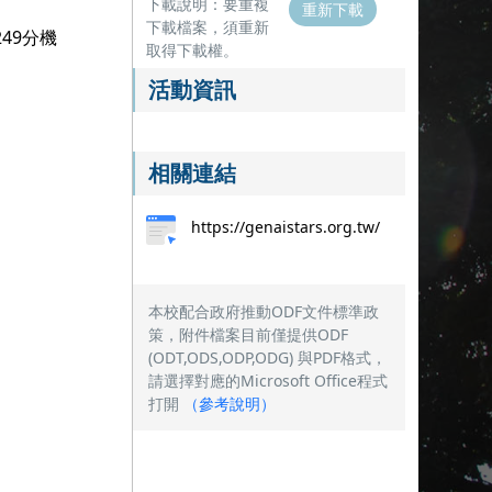
下載說明：要重複
重新下載
下載檔案，須重新
49分機
取得下載權。
活動資訊
相關連結
https://genaistars.org.tw/
本校配合政府推動ODF文件標準政
策，附件檔案目前僅提供ODF
(ODT,ODS,ODP,ODG) 與PDF格式，
請選擇對應的Microsoft Office程式
打開
（
參考說明
）