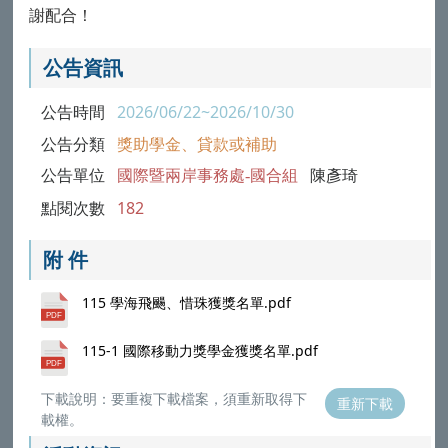
謝配合！
公告資訊
公告時間
2026/06/22~2026/10/30
公告分類
獎助學金、貸款或補助
公告單位
國際暨兩岸事務處-國合組
陳彥琦
點閱次數
182
附 件
115 學海飛颺、惜珠獲獎名單.pdf
115-1 國際移動力獎學金獲獎名單.pdf
下載說明：要重複下載檔案，須重新取得下
重新下載
載權。