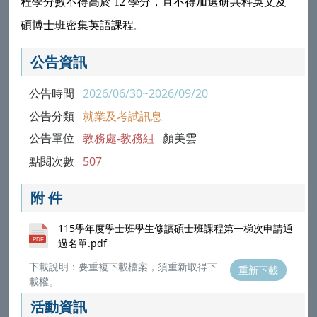
程學分數不得高於 12 學分，且不得加選研共科英文及
碩博士班密集英語課程。
公告資訊
公告時間
2026/06/30~2026/09/20
公告分類
就業及考試訊息
公告單位
教務處-教務組
顏美雲
點閱次數
507
附 件
115學年度學士班學生修讀碩士班課程第一梯次申請通
過名單.pdf
下載說明：要重複下載檔案，須重新取得下
重新下載
載權。
活動資訊