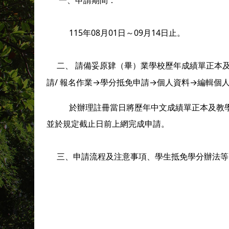
一、申請期間：
115年08月01日～09月14日止。
二、 請備妥原肄（畢）業學校歷年成績單正本及教學大綱
請/ 報名作業→學分抵免申請→個人資料→編輯個
於辦理註冊當日將歷年中文成績單正本及教學大
並於規定截止日前上網完成申請。
三、申請流程及注意事項、學生抵免學分辦法等