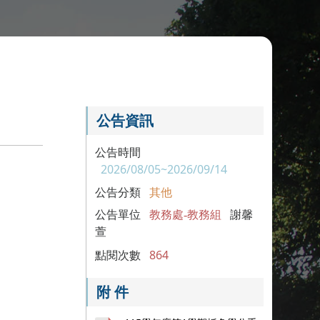
公告資訊
公告時間
2026/08/05~2026/09/14
公告分類
其他
公告單位
教務處-教務組
謝馨
萱
點閱次數
864
附 件