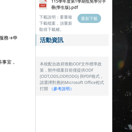
115學年度第1學期抵免學分手
冊(學生版).pdf
下載說明：要重複
重新下載
下載檔案，須重新
取得下載權。
園服務→申
活動資訊
科事宜，
本校配合政府推動ODF文件標準政
策，附件檔案目前僅提供ODF
(ODT,ODS,ODP,ODG) 與PDF格式，
請選擇對應的Microsoft Office程式
打開
（
參考說明
）