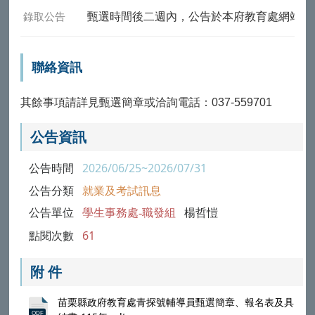
錄取公告
甄選時間後二週內，公告於本府教育處網站
聯絡資訊
其餘事項請詳見甄選簡章或洽詢電話：037-559701
公告資訊
公告時間
2026/06/25~2026/07/31
公告分類
就業及考試訊息
公告單位
學生事務處-職發組
楊哲愷
點閱次數
61
附 件
苗栗縣政府教育處青探號輔導員甄選簡章、報名表及具