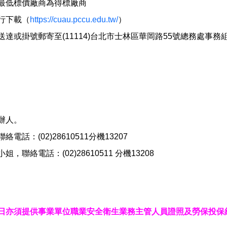
最低標價廠商為得標廠商
行下載（
https://cuau.pccu.edu.tw/
）
或掛號郵寄至(11114)台北市士林區華岡路55號總務處事務組
辦人。
：(02)28610511分機13207
小姐，聯絡電話：
(02)28610511
分機13208
日亦須提供事業單位職業安全衛生業務主管人員證照及勞保投保