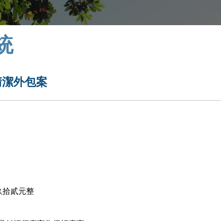
統
清潔外包案
玖拾貳
元整