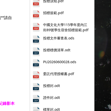
投標須知.pdf
招標規範.pdf
**請自
中國文化大學115學年度內江
街89號學生宿舍招標規範.pdf
投標文件審查表.ods
投標標價清單.odt
PU20260600028.ods
委託代理授權書.pdf
投標封.odt
證件封.odt
紀錄影本
標單封.odt