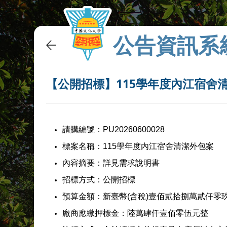
公告資訊系
【公開招標】115學年度內江宿舍
請購編號：PU20260600028
標案名稱：115學年度內江宿舍清潔外包案
內容摘要：詳見需求說明書
招標方式：公開招標
預算金額：新臺幣(含稅)壹佰貳拾捌萬貳仟零
廠商應繳押標金：陸萬肆仟壹佰零伍元整