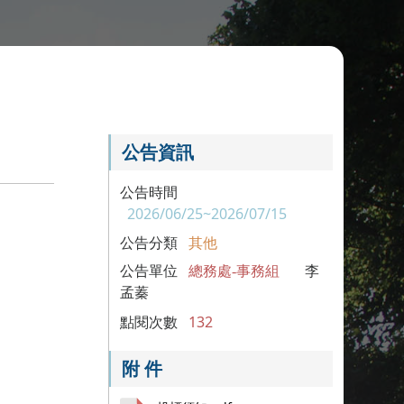
公告資訊
公告時間
2026/06/25~2026/07/15
公告分類
其他
公告單位
總務處-事務組
李
孟蓁
點閱次數
132
附 件