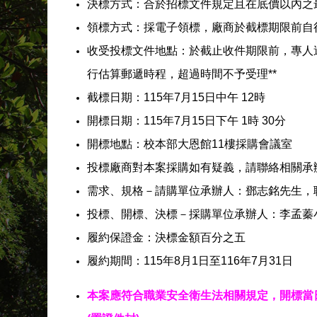
決標方式：合於招標文件規定且在底價以內之
領標方式：採電子領標，廠商於截標期限前自
收受投標文件地點：於截止收件期限前，專人送達
行估算郵遞時程，超過時間不予受理**
截標日期：115年7月15日中午 12時
開標日期：115年7月15日下午 1時 30分
開標地點：校本部大恩館11樓採購會議室
投標廠商對本案採購如有疑義，請聯絡相關承
需求、規格－請購單位承辦人：鄧志銘先生，聯絡電話
投標、開標、決標－採購單位承辦人：李孟蓁
履約保證金：決標金額百分之五
履約期間：
115年8月1日至116年7月31日
本案應符合職業安全衛生法相關規定，開標當