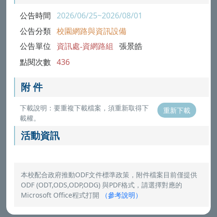
公告時間
2026/06/25~2026/08/01
公告分類
校園網路與資訊設備
公告單位
資訊處-資網路組
張景皓
點閱次數
436
附 件
下載說明：要重複下載檔案，須重新取得下
重新下載
載權。
活動資訊
本校配合政府推動ODF文件標準政策，附件檔案目前僅提供
ODF (ODT,ODS,ODP,ODG) 與PDF格式，請選擇對應的
Microsoft Office程式打開
（
參考說明
）