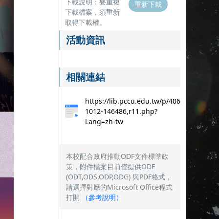
下載說明：要重複
重新下載
下載檔案，須重新
取得下載權。
活動資訊
相關連結
https://lib.pccu.edu.tw/p/406-
1012-146486,r11.php?
Lang=zh-tw
本校配合政府推動ODF文件標準政
策，附件檔案目前僅提供ODF
(ODT,ODS,ODP,ODG) 與PDF格式，
請選擇對應的Microsoft Office程式
打開
（
參考說明
）