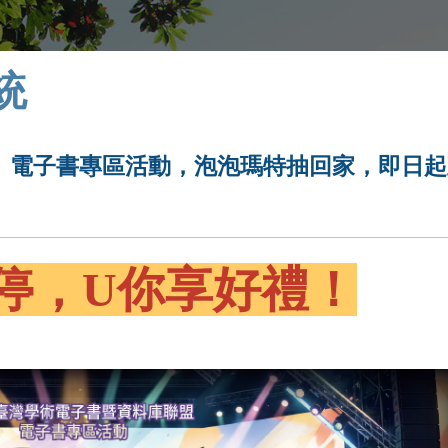
統
禮！ 電子書專區活動，泡泡瑪特抽回家，即日起
停，U你享好禮！