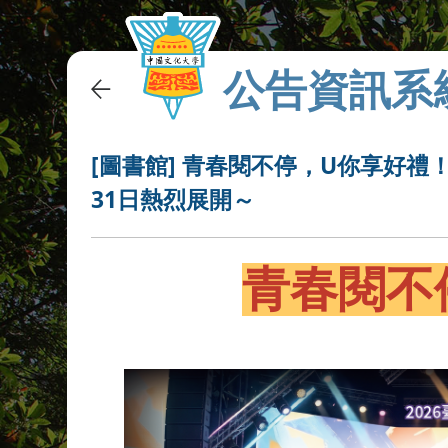
公告資訊系
[圖書館] 青春閱不停，U你享好
31日熱烈展開～
青春閱不