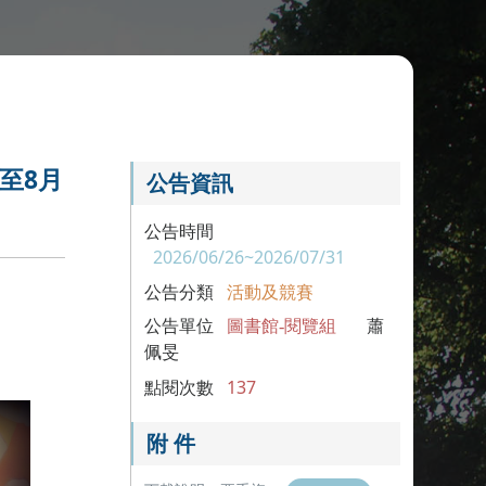
至8月
公告資訊
公告時間
2026/06/26~2026/07/31
公告分類
活動及競賽
公告單位
圖書館-閱覽組
蕭
佩旻
點閱次數
137
附 件