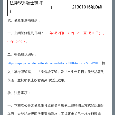
-
法律學系碩士班
甲
21301016
O
1
池
緯
組
貳、備取生遞補報到：
一、上網登錄報到日期：
年
月
日
二
中午
至
月
日
二
115
6
2
(
)
12:00
6
08
(
)
中午
止
。
12:00
二、登錄報到網址：
，輸
https://ap2.pccu.edu.tw/freshmanwish/fwish000stu.aspx?kind=01
入「准考證號碼」、「身分證字號」及「出生年月日」後登記報到
與否，並於網頁上按右鍵列印登記結果。
參、注意事項：
一、本梯次公告之備取生可遞補名單應依上述時間及方式登記報到
與否，未登記者視同放棄遞補資格，不得要求於另一梯次辦理遞