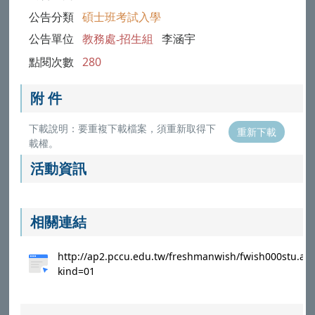
公告分類
碩士班考試入學
公告單位
教務處-招生組
李涵宇
點閱次數
280
附 件
下載說明：要重複下載檔案，須重新取得下
重新下載
載權。
活動資訊
相關連結
http://ap2.pccu.edu.tw/freshmanwish/fwish000stu.as
kind=01