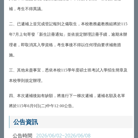
補，考生不得異議。
二、已遞補上並完成登記報到之備取生，本校教務處教務組將於
115
年
月上旬寄發「新生註冊通知」並依規定辦理註冊手續，逾期未辦
7
理者，即取消其入學資格，考生事後不得以任何理由要求補救措
施。
三、其他未盡事宜，悉依本校
學年度碩士班考試入學招生簡章及
115
本校學則規定辦理。
四、本次遞補後如有缺額，將進行下一梯次遞補，遞補名額及名單
將於
年
月
日
二
中午
公告。
115
6
9
(
)
12:00
公告資訊
公告時間
2026/06/02~2026/06/08