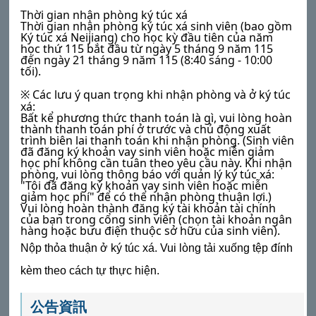
Thời gian nhận phòng ký túc xá
Thời gian nhận phòng ký túc xá sinh viên (bao gồm
Ký túc xá Neijiang) cho học kỳ đầu tiên của năm
học thứ 115 bắt đầu từ ngày 5 tháng 9 năm 115
đến ngày 21 tháng 9 năm 115 (8:40 sáng - 10:00
tối).
Các lưu ý quan trọng khi nhận phòng và ở ký túc
※
xá:
Bất kể phương thức thanh toán là gì, vui lòng hoàn
thành thanh toán phí ở trước và chủ động xuất
trình biên lai thanh toán khi nhận phòng. (Sinh viên
đã đăng ký khoản vay sinh viên hoặc miễn giảm
học phí không cần tuân theo yêu cầu này. Khi nhận
phòng, vui lòng thông báo với quản lý ký túc xá:
"Tôi đã đăng ký khoản vay sinh viên hoặc miễn
giảm học phí" để có thể nhận phòng thuận lợi.)
Vui lòng hoàn thành đăng ký tài khoản tài chính
của bạn trong cổng sinh viên (chọn tài khoản ngân
hàng hoặc bưu điện thuộc sở hữu của sinh viên).
Nộp thỏa thuận ở ký túc xá. Vui lòng tải xuống tệp đính
kèm theo cách tự thực hiện.
公告資訊