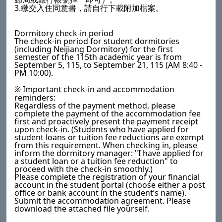
3.
繳交入住同意書，請自行下載附加檔案。
Dormitory check-in period
The check-in period for student dormitories
(including Neijiang Dormitory) for the first
semester of the 115th academic year is from
September 5, 115, to September 21, 115 (AM 8:40 -
PM 10:00).
Important check-in and accommodation
※
reminders:
Regardless of the payment method, please
complete the payment of the accommodation fee
first and proactively present the payment receipt
upon check-in. (Students who have applied for
student loans or tuition fee reductions are exempt
from this requirement. When checking in, please
inform the dormitory manager: "I have applied for
a student loan or a tuition fee reduction" to
proceed with the check-in smoothly.)
Please complete the registration of your financial
account in the student portal (choose either a post
office or bank account in the student’s name).
Submit the accommodation agreement. Please
download the attached file yourself.