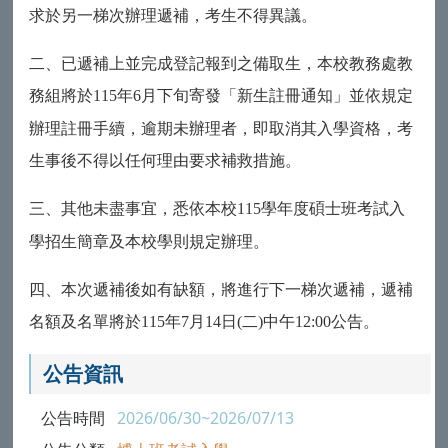
求於另一梯次辦理遞補，考生不得異議。
二、已遞補上並完成登記報到之備取生，本校教務處教
務組將於
年
月下旬寄發「新生註冊通知」並依規定
115
6
辦理註冊手續，逾期未辦理者，即取消其入學資格，考
生事後不得以任何理由要求補救措施。
三、其他未盡事宜，悉依本校
學年度碩士班考試入
115
學招生簡章及本校學則規定辦理。
四、本次遞補後如有缺額，將進行下一梯次遞補，遞補
名額及名單將於
年
月
日
二
中午
公告。
115
7
14
(
)
12:00
公告資訊
公告時間
2026/06/30~2026/07/13