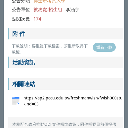
公告分類
博士班考試入學
公告單位
教務處-招生組
李涵宇
點閱次數
174
附 件
下載說明：要重複下載檔案，須重新取得下
重新下載
載權。
活動資訊
相關連結
https://ap2.pccu.edu.tw/freshmanwish/fwish000stu.a
kind=03
本校配合政府推動ODF文件標準政策，附件檔案目前僅提供