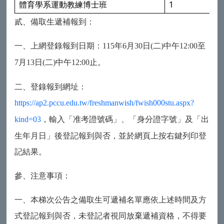
1
體育學系運動教練博士班
貳、備取生遞補報到：
一、上網登錄報到日期：
年
月
日
二
中午
至
115
6
30
(
)
12:00
月
日
二
中午
止。
7
13
(
)
12:00
二、登錄報到網址：
https://ap2.pccu.edu.tw/freshmanwish/fwish000stu.aspx?
，輸入「准考證號碼」、「身分證字號」及「出
kind=03
生年月日」後登記報到與否，並於網頁上按右鍵列印登
記結果。
參、注意事項：
一、本梯次公告之備取生可遞補名單應依上述時間及方
式登記報到與否，未登記者視同放棄遞補資格，不得要