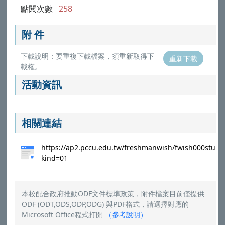
點閱次數
258
附 件
下載說明：要重複下載檔案，須重新取得下
重新下載
載權。
活動資訊
相關連結
https://ap2.pccu.edu.tw/freshmanwish/fwish000stu.a
kind=01
本校配合政府推動ODF文件標準政策，附件檔案目前僅提供
ODF (ODT,ODS,ODP,ODG) 與PDF格式，請選擇對應的
Microsoft Office程式打開
（
參考說明
）