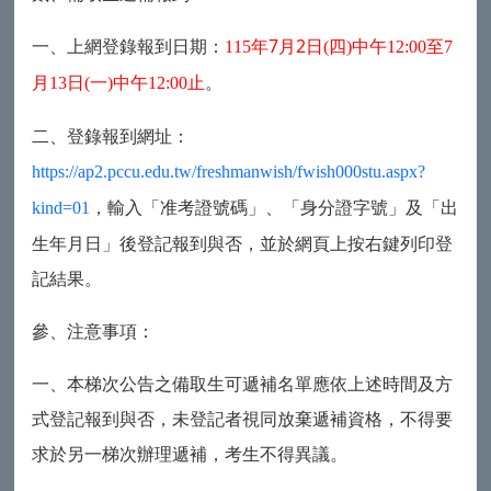
一、上網登錄報到日期：
年7
月2日
四
中午
至
115
(
)
12:00
7
月
日
一
中午
止
。
13
(
)
12:00
二、登錄報到網址：
https://ap2.pccu.edu.tw/freshmanwish/fwish000stu.aspx?
，輸入「准考證號碼」、「身分證字號」及「出
kind=01
生年月日」後登記報到與否，並於網頁上按右鍵列印登
記結果。
參、注意事項：
一、本梯次公告之備取生可遞補名單應依上述時間及方
式登記報到與否，未登記者視同放棄遞補資格，不得要
求於另一梯次辦理遞補，考生不得異議。