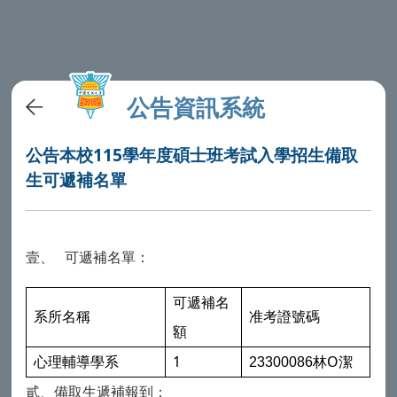
公告資訊系統
公告本校115學年度碩士班考試入學招生備取
生可遞補名單
可遞補名單：
壹、
可遞補名
系所名稱
准考證號碼
額
1
O
心理輔導學系
23300086
林
潔
貳、備取生遞補報到：