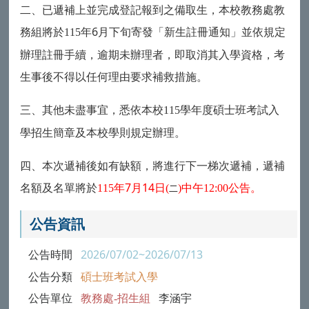
二、已遞補上並完成登記報到之備取生，本校教務處教
務組將於
年6月下旬寄發「新生註冊通知」並依規定
115
辦理註冊手續，逾期未辦理者，即取消其入學資格，考
生事後不得以任何理由要求補救措施。
三、其他未盡事宜，悉依本校
學年度碩士班考試入
115
學招生簡章及本校學則規定辦理。
四、本次遞補後如有缺額，將進行下一梯次遞補，遞補
名額及名單將於
年7
月14日
中午
公告。
115
(
二
)
12:00
公告資訊
公告時間
2026/07/02~2026/07/13
公告分類
碩士班考試入學
公告單位
教務處-招生組
李涵宇