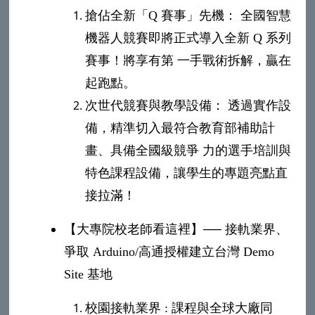
搶佔全新「Q 賽事」先機： 全國智慧
機器人競賽即將正式導入全新 Q 系列
賽事！將享有第 一手戰術拆解，贏在
起跑點。
次世代競賽與教學設備： 透過實作設
備，精準切入最符合教育部補助計
畫、具備全國級競爭 力的選手培訓與
特色課程設備，讓學生的專題亮點直
接拉滿！
【大專院校老師看這裡】── 接軌業界、
爭取 Arduino/高通授權建立台灣 Demo
Site 基地
校園接軌業界 : 課程與全球大廠同