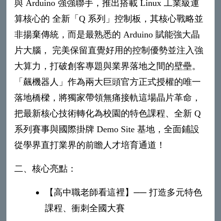
與 Arduino 強強聯手，推出搭載 Linux 工業級運
算核心的 全新「Q 系列」控制板，其核心戰略並
非揚棄傳統，而是最熟悉的 Arduino 賦能強大晶
片大腦， 完美保留直覺好用的控制優勢並注入強
大算力，打破創客專題與業界落地之間的壁壘。
「飆機器人」作為兩大巨頭官方正式授權的唯一
落地橋樑，將獨家帶領無痛接軌這場晶片革命，
把最新核心技術轉化為校園的特色課程、全新 Q
系列賽事與國際掛牌 Demo Site 基地，全面鋪設
從學界直打業界的前瞻人才培育通道！
二、核心亮點：
【高中職老師看這裡】── 打造多元特色
課程、衝刺全國大賽