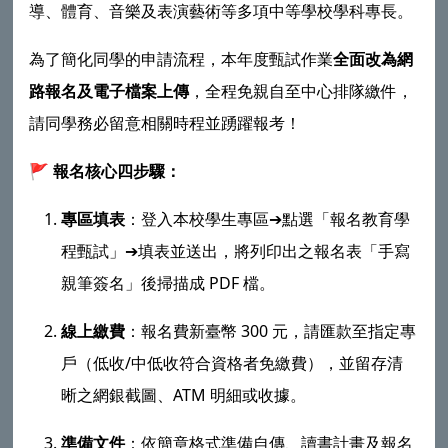
導、體育、音樂及表演藝術等多項中等學校學科專長。
為了簡化同學的申請流程，本年度甄試作業
全面改為網
路報名及電子檔案上傳
，全程免親自至中心排隊繳件，
請同學務必留意相關時程並踴躍報考！
🚩 報名核心四步驟：
專區填表
：登入本校學生專區➔點選「報名教育學
程甄試」➔填表並送出，將列印出之報名表「手寫
親筆簽名」後掃描成 PDF 檔。
線上繳費
：報名費新臺幣 300 元，請匯款至指定專
戶（低收/中低收符合資格者免繳費），並留存清
晰之網銀截圖、ATM 明細或收據。
準備文件
：依簡章格式準備自傳、讀書計畫及報名