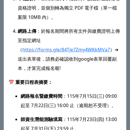
資格證明，並個別轉為獨立 PDF 電子檔（單一檔
案限 10MB 內）。
網路上傳
：於報名期間將所有文件與繳費證明上傳
至指定網址
（
https://forms.gle/84Tje7Zmy4WKkMVa7
）➔
送出表單後，請務必確認收到google表單回覆副
本，才算完成報名喔!
📅 重要日程表摘要：
網路報名暨繳費時間
：115年7月15日(三) 09:00
起至 7月22日(三) 16:00 止（逾期恕不受理）。
師資生潛能測驗填寫
：115年7月23日(四) 13:00
起至 7月31日(五) 23:59 止。