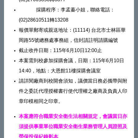
採購程序：李孟蓁小姐，聯絡電話：
(02)28610511轉13208
報價單郵寄或親送地址：(11114) 台北市士林區華
岡路55號總務處事務組，信封請註明請購編號
截止收件日期：115年6月10日12:00止
本案需到校參加採購會議，日期：115年6月10日
14:40，地點：大恩館11樓採購會議室
請詳閱廠商到校開會須知，議價當日務必攜帶與附
件之委託代理授權書行使代理權之廠商及負責人印
章印模相同之印章。
本案應符合職業安全衛生法相關規定，會議當日亦
須提供事業單位職業安全衛生業務管理人員證照及
勞保投保紀錄影本