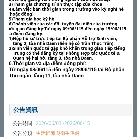
(3)Tham gia chương trình thực tập của khoa
(4)Làm việc bán thời gian trong trường vào kỳ nghỉ hè
(hoặc đông)
(5)Tham gia học kỳ hè
(6)Thành viên của các đội tuyển đại diện của trường
4.Thời gian đăng ký:
Từ ngày 09/06/115 đến ngày 15/06/115
5.Địa điểm đăng ký:
(1)Nộp hồ sơ trực tiếp tại Bộ phận Hỗ trợ Sinh viên,
tầng 2, tòa nhà Daen (liên hệ cô Trần Thục Trân).
(2)Sinh viên quốc tế gặp khó khăn trong giao tiếp tiếng
Trung có thể đăng ký tại Phòng Hợp tác Quốc tế &
Quan hệ hai bờ, tầng 3, tòa nhà Daen.
6.Thời gian và địa điểm đóng phí:
Từ ngày 08/06/115 đến ngày 28/06/115 tại Bộ phận
Thu ngân, tầng 11, tòa nhà Daen.
公告資訊
公告時間
2026/06/03~2026/06/15
公告分類
生活輔導與衛生保健