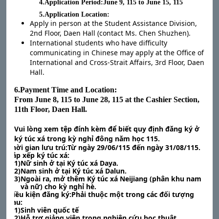
4.Application Period:June 9, 115 to June 15, 115
5.Application Location:
Apply in person at the Student Assistance Division,
2nd Floor, Daen Hall (contact Ms. Chen Shuzhen).
International students who have difficulty
communicating in Chinese may apply at the Office of
International and Cross-Strait Affairs, 3rd Floor, Daen
Hall.
6.Payment Time and Location:
From June 8, 115 to June 28, 115 at the Cashier Section,
11th Floor, Daen Hall.
Vui lòng xem
tệp đính kèm
để biết
quy định đăng ký ở
ký túc xá trong kỳ nghỉ đông năm học 115
.
1.Thời gian lưu trú:Từ ngày 29/06/115 đến ngày 31/08/115.
2.Sắp xếp ký túc xá:
(1)Nữ sinh ở tại Ký túc xá Daya.
(2)Nam sinh ở tại Ký túc xá Dalun.
(3)Ngoài ra, mở thêm Ký túc xá Neijiang (phân khu nam
và nữ) cho kỳ nghỉ hè.
3.Điều kiện đăng ký:Phải thuộc một trong các đối tượng
sau:
(1)Sinh viên quốc tế
(2)Hỗ trợ giảng viên trong nghiên cứu học thuật