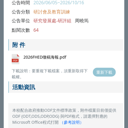
公告時間
2026/06/05~2026/10/16
公告分類
研討會及教育訓練
公告單位
研究發展處-研評組
周曉筠
點閱次數
64
附 件
2026FHED徵稿海報.pdf
下載說明：要重複下載檔案，須重新取得下
重新下載
載權。
活動資訊
本校配合政府推動ODF文件標準政策，附件檔案目前僅提供
ODF (ODT,ODS,ODP,ODG) 與PDF格式，請選擇對應的
Microsoft Office程式打開
（
參考說明
）