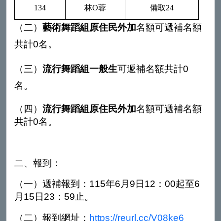
134
林O蓉
備取24
（二）
藝術舞蹈組
原住民外加
名額可遞補名額
共計0
名。
（三）
流行舞蹈組
一般生
可遞補名額共計0
名。
（四）
流行
舞蹈組
原住民外加
名額可遞補名額
共計
0
名。
二、報到：
（一）
遞補報到：
115
年
6
月
9
日
12
：
00
起至
6
月
15
日
23
：
59
止。
（二）報到網址：
https://reurl.cc/V08ke6