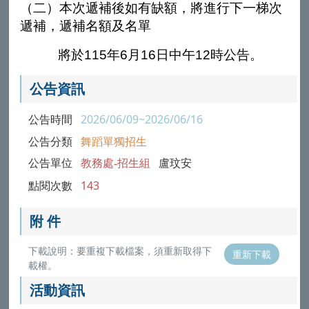
（二）本次遞補後如有缺額，將進行下一梯次
遞補，遞補名額及名單
將於
115
年6月16日中午
12
時公告。
公告資訊
公告時間
2026/06/09~2026/06/16
公告分類
舞蹈單獨招生
公告單位
教務處-招生組
盧玟安
點閱次數
143
附 件
下載說明：要重複下載檔案，須重新取得下
重新下載
載權。
活動資訊