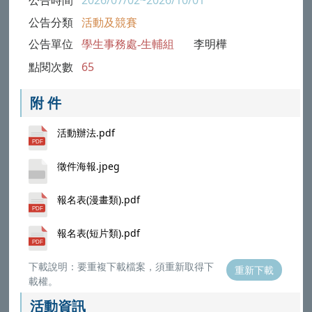
公告分類
活動及競賽
公告單位
學生事務處-生輔組
李明樺
點閱次數
65
附 件
活動辦法.pdf
徵件海報.jpeg
報名表(漫畫類).pdf
報名表(短片類).pdf
下載說明：要重複下載檔案，須重新取得下
重新下載
載權。
活動資訊