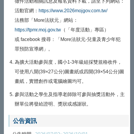
徵件活動相關訊息及報名資料下載，請至下列網站：
活動官網：
https://www.2026mojgov.com.tw/
法務
部「More法狀元」網站：
https://tpmr.moj.gov.tw
（「年度活動」專區）
或 facebook 搜尋：「More法狀元-兒童及青少年犯
罪預防宣導網」。
為擴大活動參與度，國小1-3年級組採雙規格收件，
可使用八開(39×27公分)圖畫紙或四開(39×54公分)圖
畫紙，實體創作或電腦繪圖均可。
參與活動之學生及指導老師除可參與抽獎活動外，主
辦單位將發給證明、獎狀或感謝狀。
公告資訊
公告時間
2026/07/02~2026/10/01